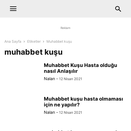
Reklam
Ana Sayfa
Etiketler
Muhabbet kuşu
muhabbet kuşu
Muhabbet Kuşu Hasta olduğu
nasıl Anlaşılır
Nalan
-
12 Nisan 2021
Muhabbet kuşu hasta olmaması
için ne yapılır?
Nalan
-
12 Nisan 2021