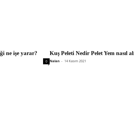
i ne işe yarar?
Kuş Peleti Nedir Pelet Yem nasıl alı
Nalan
-
14 Kasım 2021
0