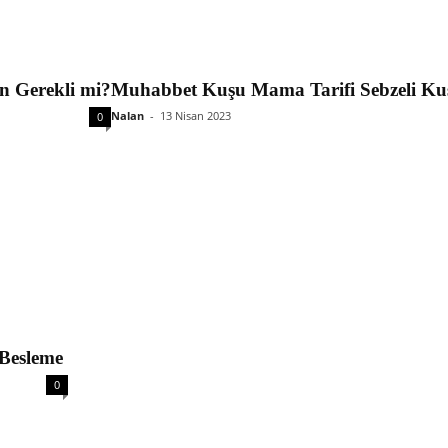
n Gerekli mi?
Muhabbet Kuşu Mama Tarifi Sebzeli Ku
Nalan
-
13 Nisan 2023
0
Besleme
0