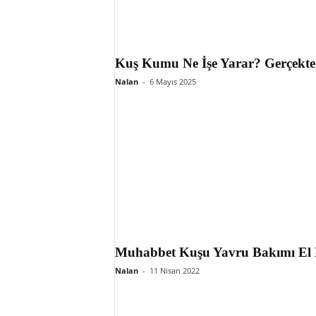
Kuş Kumu Ne İşe Yarar? Gerçekte
Nalan
-
6 Mayıs 2025
Muhabbet Kuşu Yavru Bakımı El 
Nalan
-
11 Nisan 2022