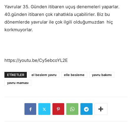
Yavrular 35. Günden itibaren uçuş denemeleri yaparlar.
40.günden itibaren çok rahatlıkla uçabilirler. Biz bu
dönemlerde yavrular ile çok ilgili olduğumuzdan
hiç
korkmuyorlar.
https://youtu.be/Cy5ebcoYL2E
ETIKETLER
el beslem yavru
elle besleme
yavru bakımı
yavru maması