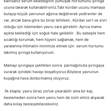
kalırsanız serum kelebeğinin yumuşak hortumunu şırınga
ucuna takarak kullanabilirsiniz.Tabi kürdan ucunu mamaya
bulayıp küçük yavrunun ağzına değdirerek yedirenler de
var, ancak bana göre bu biraz tehlikeli.. Kürdan sert ve sivri
olduğu için istemeden yavru zara görebilir. Ayrıca mama
açıkta beklediği için soğuk hale gelebilir . Bu sebeple hem
sıcaklığı korumak, hem hijyeni sağlamak, hem de
yaralanma ihtimalini minimize etmek için
serum hortumu
takılmış şırınga kullanıyorum.
Mamayı şırıngaya çektikten sonra
parmağımızla şırıngaya
vurarak içindeki havayı boşaltıyoruz.Böylece yavrunun
kuşağına hava doldurmamış oluyoruz.
İlk etapta
yavru biraz zorluk çıkarabilir ama bir kaç
beslemeden sonra hem yavru hem de sizin eliniz alışacak
daha kolay besleyebileceksiniz.