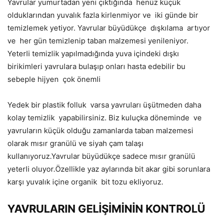
Yavrular yumurtadan yeni çıktığında
henüz küçük
olduklarından yuvalık fazla kirlenmiyor ve
iki günde bir
temizlemek yetiyor. Yavrular büyüdükçe
dışkılama
artıyor
ve
her gün temizlenip taban malzemesi yenileniyor.
Yeterli temizlik yapılmadığında yuva içindeki dışkı
birikimleri yavrulara bulaşıp onları hasta edebilir bu
sebeple hijyen
çok önemli
Yedek bir plastik folluk
varsa yavruları üşütmeden daha
kolay temizlik
yapabilirsiniz. Biz kuluçka döneminde
ve
yavruların küçük olduğu zamanlarda taban malzemesi
olarak mısır granülü ve siyah çam talaşı
kullanıyoruz.Yavrular büyüdükçe sadece mısır granülü
yeterli oluyor.Özellikle yaz aylarında bit akar gibi sorunlara
karşı yuvalık içine organik
bit tozu ekliyoruz.
YAVRULARIN GELİŞİMİNİN KONTROLÜ