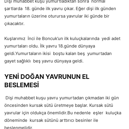
Dişi muhabbet kuşu yumurtladıktan sonra
normal
şartlarda
18. günde ilk yavru çıkar. Eğer dişi ilk günden
yumurtaların üzerine oturursa yavrular iki günde bir
çıkacaktır.
Kuşlarımız
İnci ile Boncuk’un ilk kuluçkalarında
yedi adet
yumurtaları oldu. İlk yavru 18.günde dünyaya
geldi.Yumurtaların ikisi
boştu kalan beş
yumurtadan
gayet sağlıklı
beş yavru dünyaya geldi.
YENİ DOĞAN YAVRUNUN EL
BESLEMESİ
Dişi muhabbet kuşu yavru yumurtadan çıkmadan iki gün
öncesinden kursak sütü üretmeye başlar. Kursak sütü
yavrular için oldukça önemlidir.Bu nedenle
eşler
kuluçka
döneminde
kursak sütünü arttırıcı besinler ile
beslenmelidir.