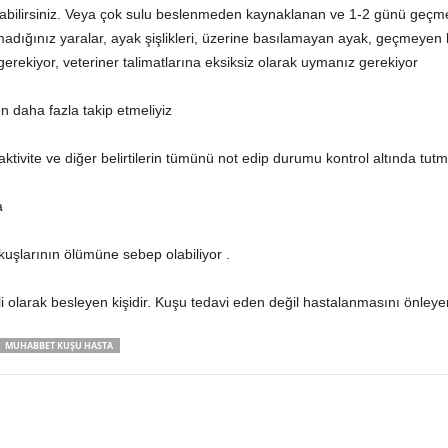
olabilirsiniz. Veya çok sulu beslenmeden kaynaklanan ve 1-2 günü geçme
ığınız yaralar, ayak şişlikleri, üzerine basılamayan ayak, geçmeyen hals
erekiyor, veteriner talimatlarına eksiksiz olarak uymanız gerekiyor
daha fazla takip etmeliyiz
 aktivite ve diğer belirtilerin tümünü not edip durumu kontrol altında tutm
a
kuşlarının ölümüne sebep olabiliyor .
i olarak besleyen kişidir. Kuşu tedavi eden değil hastalanmasını önleyen 
MUHABBET KUŞU HASTA