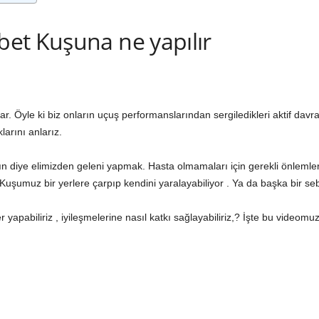
et Kuşuna ne yapılır
ar. Öyle ki biz onların uçuş performanslarından sergiledikleri aktif dav
larını anlarız.
n diye elimizden geleni yapmak. Hasta olmamaları için gerekli önlemle
 Kuşumuz bir yerlere çarpıp kendini yaralayabiliyor . Ya da başka bir se
r yapabiliriz , iyileşmelerine nasıl katkı sağlayabiliriz,? İşte bu vide