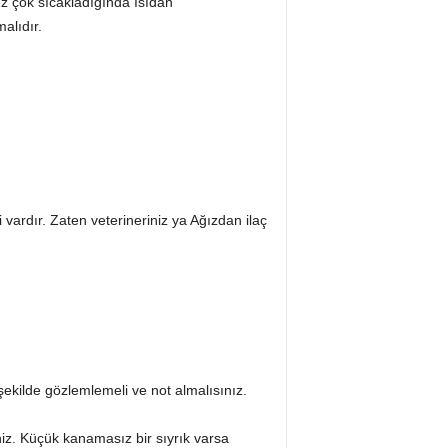
uz çok sıcakladığında ısıdan
alıdır.
ardır. Zaten veterineriniz ya Ağızdan ilaç
ekilde gözlemlemeli ve not almalısınız.
z. Küçük kanamasız bir sıyrık varsa