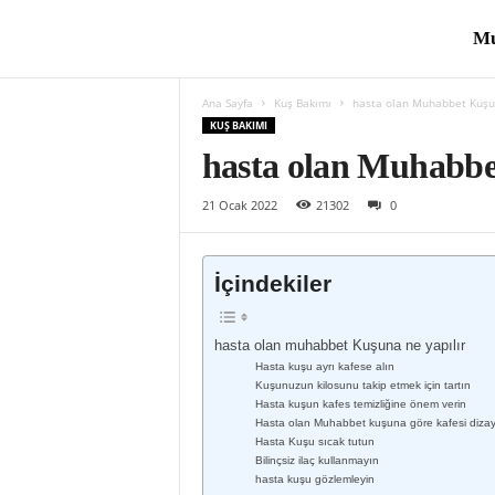
Mu
E
Ana Sayfa
Kuş Bakımı
hasta olan Muhabbet Kuşun
v
KUŞ BAKIMI
hasta olan Muhabbe
K
21 Ocak 2022
21302
0
u
İçindekiler
hasta olan muhabbet Kuşuna ne yapılır
ş
Hasta kuşu ayrı kafese alın
Kuşunuzun kilosunu takip etmek için tartın
Hasta kuşun kafes temizliğine önem verin
l
Hasta olan Muhabbet kuşuna göre kafesi diza
Hasta Kuşu sıcak tutun
Bilinçsiz ilaç kullanmayın
hasta kuşu gözlemleyin