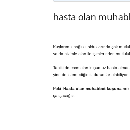
a
hasta olan muhabb
r
ı
Kuşlarımız sağlıklı olduklarında çok mutlul
ya da bizimle olan iletişimlerinden mutluluk
Tabiki de esas olan kuşumuz hasta olması
yine de istemediğimiz durumlar olabiliyor.
Peki
Hasta olan muhabbet kuşuna
nele
çalışacağız.