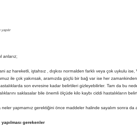
yapılır
 anlarız;
ni az hareketli, iştahsız , dışkısı normalden farklı veya çok uykulu ise, V
z ile çok yakınsak, aramızda güçlü bir bağ var ise her zamankinden 
stalıklarda son evresine kadar belirtileri gizleyebilirler. Tam da bu ned
lıklarını saklasalar bile önemli ölçüde kilo kaybı ciddi hastalıkların belirti
 neler yapmamız gerektiğini önce maddeler halinde sayalım sonra da a
 yapılması gerekenler