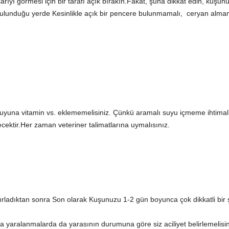
rıyı görmesi için bir tarafı açık bırakın.Fakat, şuna dikkat edin, kuşun
ulunduğu yerde Kesinlikle açık bir pencere bulunmamalı, ceryan almam
uyuna vitamin vs. eklememelisiniz. Çünkü aramalı suyu içmeme ihtimali v
ecektir.Her zaman veteriner talimatlarına uymalısınız.
ırladıktan sonra Son olarak Kuşunuzu 1-2 gün boyunca çok dikkatli bir ş
aralanmalarda da yarasının durumuna göre siz aciliyet belirlemelisini