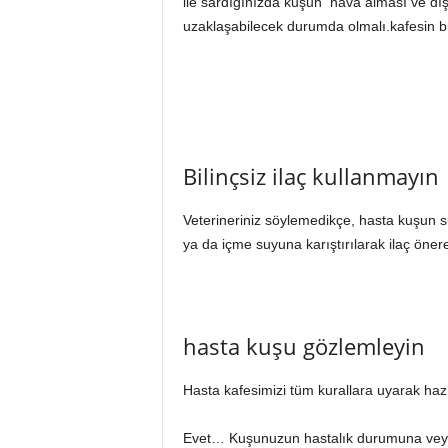
ile sardığınızda kuşun hava alması ve dışa
uzaklaşabilecek durumda olmalı.kafesin b
Bilinçsiz ilaç kullanmayın
Veterineriniz söylemedikçe, hasta kuşun s
ya da içme suyuna karıştırılarak ilaç öner
hasta kuşu gözlemleyin
Hasta kafesimizi tüm kurallara uyarak haz
Evet… Kuşunuzun hastalık durumuna veya y