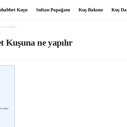
habbet Kuşu
Sultan Papağanı
Kuş Bakımı
Kuş Da
a ne yapılır
t Kuşuna ne yapılır
yn edin