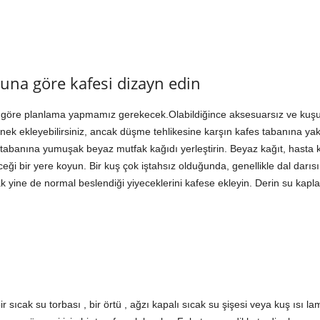
na göre kafesi dizayn edin
re planlama yapmamız gerekecek.Olabildiğince aksesuarsız ve kuşun t
nek ekleyebilirsiniz, ancak düşme tehlikesine karşın kafes tabanına yak
 tabanına yumuşak beyaz mutfak kağıdı yerleştirin. Beyaz kağıt, hasta 
ceği bir yere koyun. Bir kuş çok iştahsız olduğunda, genellikle dal darı
k yine de normal beslendiği yiyeceklerini kafese ekleyin. Derin su kapl
r sıcak su torbası , bir örtü , ağzı kapalı sıcak su şişesi veya kuş ısı la