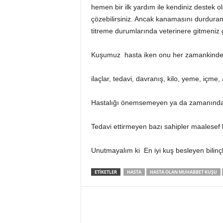
hemen bir ilk yardım ile kendiniz destek 
çözebilirsiniz. Ancak kanamasını durduramad
titreme durumlarında veterinere gitmeniz g
Kuşumuz hasta iken onu her zamankinden 
ilaçlar, tedavi, davranış, kilo, yeme, içme,
Hastalığı önemsemeyen ya da zamanınd
Tedavi ettirmeyen bazı sahipler maalesef 
Unutmayalım ki En iyi kuş besleyen bilinçl
ETIKETLER
HASTA
HASTA OLAN MUHABBET KUŞU