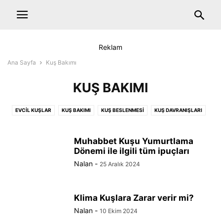
Reklam
Ana Sayfa
Kuş Bakımı
KUŞ BAKIMI
EVCIL KUŞLAR
KUŞ BAKIMI
KUŞ BESLENMESI
KUŞ DAVRANIŞLARI
KUŞ EĞITIMI
MUHABBET KUŞU
SULTAN PAPAĞANI
Muhabbet Kuşu Yumurtlama
Dönemi ile ilgili tüm ipuçları
Nalan
-
25 Aralık 2024
Klima Kuşlara Zarar verir mi?
Nalan
-
10 Ekim 2024