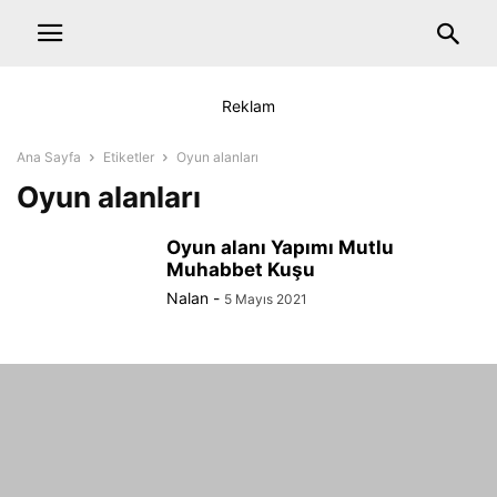
Reklam
Ana Sayfa
Etiketler
Oyun alanları
Oyun alanları
Oyun alanı Yapımı Mutlu
Muhabbet Kuşu
Nalan
-
5 Mayıs 2021