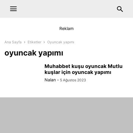
Reklam
Ana Sayfa
Etiketler
Oyuncak yapımı
oyuncak yapımı
Muhabbet kuşu oyuncak Mutlu
kuşlar için oyuncak yapımı
Nalan
-
5 Ağustos 2023