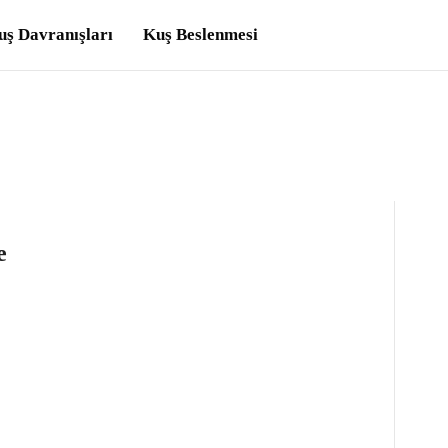
uş Davranışları
Kuş Beslenmesi
e