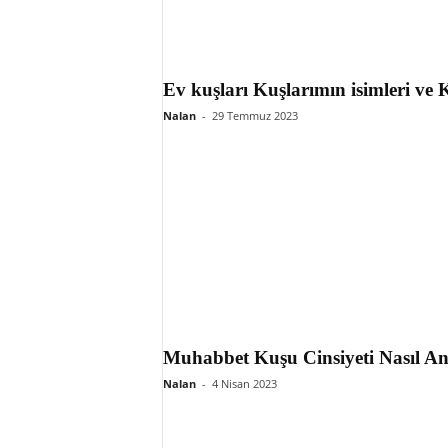
Ev kuşları Kuşlarımın isimleri ve 
Nalan
-
29 Temmuz 2023
Muhabbet Kuşu Cinsiyeti Nasıl Anl
Nalan
-
4 Nisan 2023