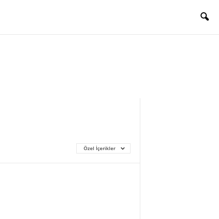
Özel İçerikler