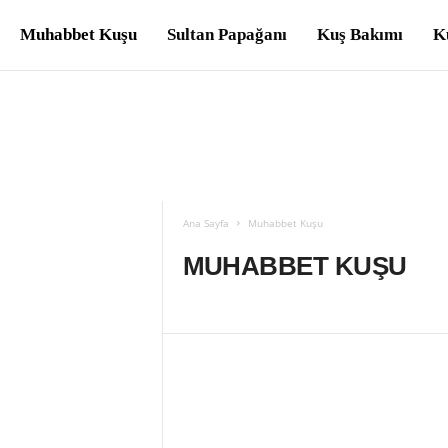
Muhabbet Kuşu
Sultan Papağanı
Kuş Bakımı
K
Ana Sayfa
Muhabbet Kuşu
MUHABBET KUŞU
EVCIL KUŞLAR
KUŞ BAKIMI
KUŞ BESLENM
SULTAN PAPAĞANI