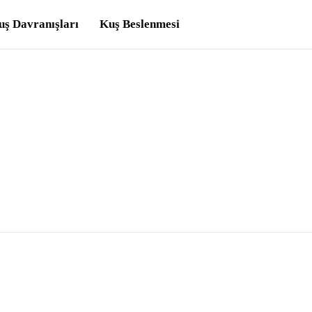
uş Davranışları
Kuş Beslenmesi
ESI
KUŞ DAVRANIŞLARI
KUŞ EĞITIMI
MUHABBET KUŞU